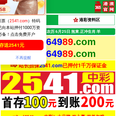
送
58
元
2541
元
中彩彩票由49图库849tk.com
请广大彩民放心投注！
澳彩资料区
港彩资料区
彩票（
2541.com
）特码
向本站押付1000万资
点击注册首存100元到账20
今:8月7日.
星期五.
农历:6月25日.煞東.正冲生肖:羊
必备！点击免费开户
649
89
.com
牢记：
PA视讯
点击投注
点击投注
送2541元
20009
.com
20009
649
89
.com
牢记：
捕鱼游戏
点击投注
点击投注
不再提醒
20009
.com
20009
站长担保
25
41
.com
已押付1千万保证金
博彩必备！值得选择！真正的大额