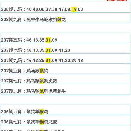
208期九码：
40.48.06.37.38.47.09.
19
.03
208期九肖：
兔羊牛马蛇猴狗
鼠
龙
207期 今年想要大暴富 64989.com 一定记【鼠31准
】
207期五码：
46.13.35.
31
.09
207期七码：
46.13.35.
31
.09.41.20
207期九码：
46.13.35.
31
.09.41.20.39.18
207期五肖：
鸡马猴
鼠
狗
207期七肖：
鸡马猴
鼠
狗虎猪
207期九肖：
鸡马猴
鼠
狗虎猪龙牛
206期 今年想要大暴富 64989.com 一定记【猴47准
】
206期五肖：
鼠狗羊
猴
鸡
206期七肖：
鼠狗羊
猴
鸡龙虎