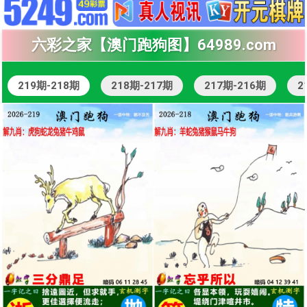
六彩之家【澳门跑狗图】64989.com
219期-218期
218期-217期
217期-216期
2