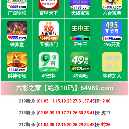
广西论坛
富甲天下
天线宝宝
六合宝典
铁算盘
五福临门
王中王
495开奖
财神论坛
49资料
49彩吧
等待加入
六彩之家【绝杀10码】64989.com
219期:杀
[
01.05.11.15.19.23.27.31.37.45
]
开
:？00
218期:杀
[
02.05.09.13.17.21.26.30.35.41
]
开
:
虎17
217期:杀
[
01.04.08.12.16.20.25.29.34.48
]
开
:蛇26