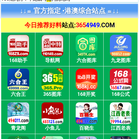
↓↓≌ 官方指定 •
港澳综合站点 ≌↓↓
今日推荐好料
站点:
365
4949
.COM
168助手
导航网
六合图库
九龙图库
六合王
365图库
168开奖
168公式
青龙阁
小鱼儿
百晓生
江西老表