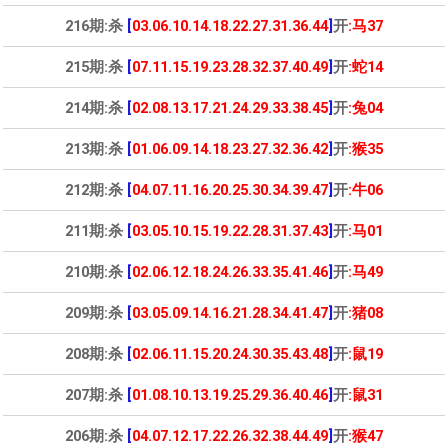
216期:杀
[
03.06.10.14.18.22.27.31.36.44
]
开
:马37
215期:杀
[
07.11.15.19.23.28.32.37.40.49
]
开
:蛇14
214期:杀
[
02.08.13.17.21.24.29.33.38.45
]
开
:兔04
213期:杀
[
01.06.09.14.18.23.27.32.36.42
]
开
:猴35
212期:杀
[
04.07.11.16.20.25.30.34.39.47
]
开
:牛06
211期:杀
[
03.05.10.15.19.22.28.31.37.43
]
开
:马01
210期:杀
[
02.06.12.18.24.26.33.35.41.46
]
开
:马49
209期:杀
[
03.05.09.14.16.21.28.34.41.47
]
开
:猪08
208期:杀
[
02.06.11.15.20.24.30.35.43.48
]
开
:鼠19
207期:杀
[
01.08.10.13.19.25.29.36.40.46
]
开
:鼠31
206期:杀
[
04.07.12.17.22.26.32.38.44.49
]
开
:猴47