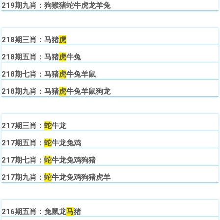
219期九肖：
狗猴猪蛇牛虎龙羊兔
218期 今年想要大暴富 64989.com 一定记【虎17准
】
218期三肖：
马猪
虎
218期五肖：
马猪
虎
牛兔
218期七肖：
马猪
虎
牛兔羊鼠
218期九肖：
马猪
虎
牛兔羊鼠狗龙
217期 今年想要大暴富 64989.com 一定记【蛇26准
】
217期三肖：
蛇
牛龙
217期五肖：
蛇
牛龙兔鸡
217期七肖：
蛇
牛龙兔鸡狗猪
217期九肖：
蛇
牛龙兔鸡狗猪虎羊
216期 今年想要大暴富 64989.com 一定记【马37准
】
216期五肖：
兔鼠龙
马
猪