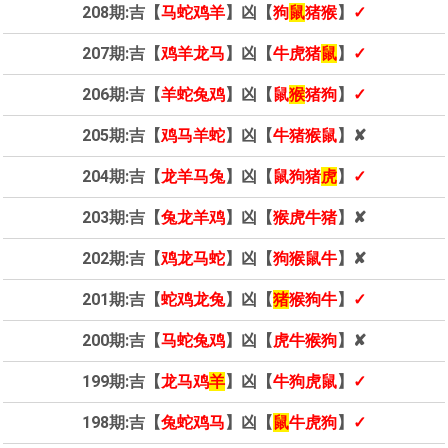
208期:吉【
马蛇鸡羊
】凶【
狗
鼠
猪猴
】
✓
207期:吉【
鸡羊龙马
】凶【
牛虎猪
鼠
】
✓
206期:吉【
羊蛇兔鸡
】凶【
鼠
猴
猪狗
】
✓
205期:吉【
鸡马羊蛇
】凶【
牛猪猴鼠
】
✘
204期:吉【
龙羊马兔
】凶【
鼠狗
猪
虎
】
✓
203期:吉【
兔龙羊鸡
】凶【
猴虎
牛
猪
】
✘
202期:吉【
鸡龙马蛇
】凶【
狗猴鼠牛
】
✘
201期:吉【
蛇
鸡龙
兔
】凶【
猪
猴狗牛
】
✓
200期:吉【
马蛇兔鸡
】凶【
虎牛猴狗
】
✘
199期:吉【
龙马鸡
羊
】凶【
牛狗虎鼠
】
✓
198期:吉【
兔蛇鸡马
】凶【
鼠
牛虎狗
】
✓