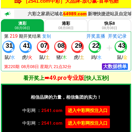
［2541.com中彩］大品牌-放心赢-首单包赔
六彩之家易记域名
64989.com
新增快捷进站及自定域名，
澳彩
港彩
快乐8
08月08日
08月08日
08月08日
第
219
期
开奖结果
复制
开奖直播
开奖记录
31
41
07
08
29
22
43
鼠
/
水
虎
/
火
鼠
/
土
猪
/
木
虎
/
土
鸡
/
水
鼠
/
金
大数据榜单
第220期
08
月
08
日 星期
六
21点32分
➠49.pro专业版
看开奖上
[快人五秒]
相信品牌的力量，相信集团的实力！
中彩网 ：
2541.com
进入中彩网投注入口
中彩网 ：
2541.com
进入中彩网投注入口