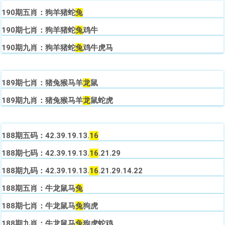
190期五肖：
狗羊猪蛇
兔
190期七肖：
狗羊猪蛇
兔
鸡牛
190期九肖：
狗羊猪蛇
兔
鸡牛虎马
189期 今年想要大暴富 64989.com 一定记【龙15准
】
189期七肖：
猪兔猴马羊
龙
鼠
189期九肖：
猪兔猴马羊
龙
鼠蛇虎
188期 今年想要大暴富 64989.com 一定记【兔16准
】
188期五码：
42.39.19.13.
16
188期七码：
42.39.19.13.
16
.21.29
188期九码：
42.39.19.13.
16
.21.29.14.22
188期五肖：
牛龙鼠马
兔
188期七肖：
牛龙鼠马
兔
狗虎
188期九肖：
牛龙鼠马
兔
狗虎蛇鸡