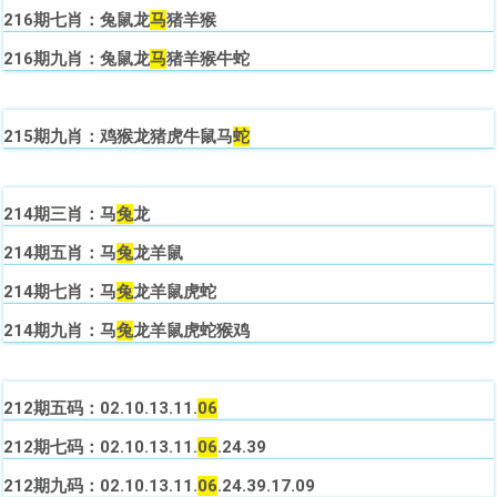
216期七肖：
兔鼠龙
马
猪羊猴
216期九肖：
兔鼠龙
马
猪羊猴牛蛇
215期 今年想要大暴富 64989.com 一定记【蛇14准
】
215期九肖：
鸡猴龙猪虎牛鼠马
蛇
214期 今年想要大暴富 64989.com 一定记【兔04准
】
214期三肖：
马
兔
龙
214期五肖：
马
兔
龙羊鼠
214期七肖：
马
兔
龙羊鼠虎蛇
214期九肖：
马
兔
龙羊鼠虎蛇猴鸡
212期 今年想要大暴富 64989.com 一定记【牛06准
】
212期五码：
02.10.13.11.
06
212期七码：
02.10.13.11.
06
.24.39
212期九码：
02.10.13.11.
06
.24.39.17.09