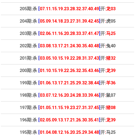
205期:杀
[
07.11.15.19.23.28.32.37.40.49
]
开
:龙03
204期:杀
[
05.09.14.18.23.27.31.39.42.45
]
开
:
虎05
203期:杀
[
02.06.11.16.20.28.33.37.41.47
]
开
:马25
202期:杀
[
03.08.13.17.21.24.30.35.40.48
]
开
:
兔40
201期:杀
[
03.05.10.15.19.22.28.31.37.43
]
开
:猪32
200期:杀
[
01.10.15.19.22.26.32.35.43.46
]
开
:龙39
199期:杀
[
01.06.13.17.21.25.29.32.38.44
]
开
:羊36
198期:杀
[
03.07.12.16.20.24.28.33.39.46
]
开
:
鼠07
197期:杀
[
01.05.11.15.19.23.27.31.37.45
]
开
:猪08
196期:杀
[
02.05.09.13.17.21.26.30.35.41
]
开
:龙39
195期:杀
[
01.04.08.12.16.20.25.29.34.48
]
开
:
马25